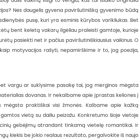
ji dalis vaikinų visgi to vengia, kas tai išlaiko originalia
zijos? Nes daugelis gyvena paviršutinišką gyvenimo būdą
sdienybės pusę, kuri yra esminis kūrybos varikliukas. Bet
ėtų bent keletą vakarų ilgėliau praleisti gamtoje, kurioje
tų pasiekti net ir pačius paviršutiniškiausius vaikinus. O
 kaip motyvacijos rašyti, nepamirškime ir to, jog poezija,
.
 bet vargu ar suklysime pasakę tai, jog merginos mėgsta
materialias dovanas. Ir nekalbame apie įprastas keliones į
jas mėgsta praktiškai visi žmonės. Kalbame apie kažką
ą gamtos vietą su dailiu peizažu. Konkretumo šioje vietoje
cinių gebėjimų atrandant tinkamą vietelę romantikai. Ir
angų kiekis be jokio realaus rezultato, pergalvokite iš naujo