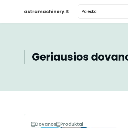
astramachinery.lt
Geriausios dovan
Dovanos
Produktai