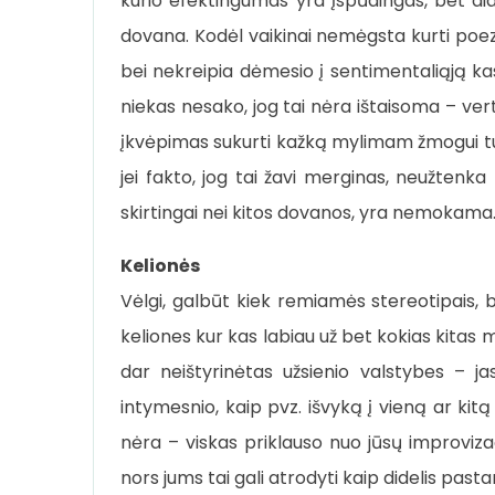
kurio efektingumas yra įspūdingas, bet didžio
dovana. Kodėl vaikinai nemėgsta kurti poe
bei nekreipia dėmesio į sentimentaliąją ka
niekas nesako, jog tai nėra ištaisoma – vert
įkvėpimas sukurti kažką mylimam žmogui turė
jei fakto, jog tai žavi merginas, neužtenka
skirtingai nei kitos dovanos, yra nemokama
Kelionės
Vėlgi, galbūt kiek remiamės stereotipais,
keliones kur kas labiau už bet kokias kitas 
dar neištyrinėtas užsienio valstybes – 
intymesnio, kaip pvz. išvyką į vieną ar kit
nėra – viskas priklauso nuo jūsų improviza
nors jums tai gali atrodyti kaip didelis past