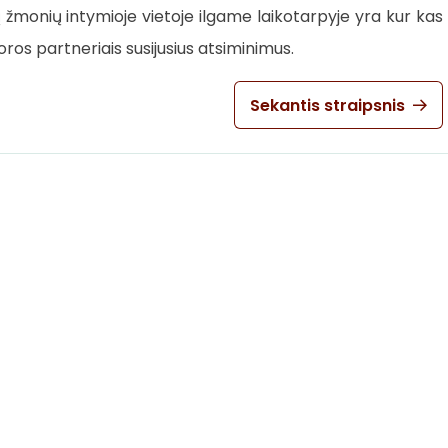
ų žmonių intymioje vietoje ilgame laikotarpyje yra kur kas
ros partneriais susijusius atsiminimus.
Sekantis straipsnis