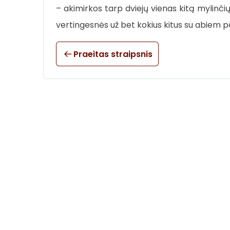
– akimirkos tarp dviejų vienas kitą mylinči
vertingesnės už bet kokius kitus su abiem po
Praeitas straipsnis