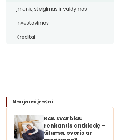
Įmonių steigimas ir valdymas
Investavimas
Kreditai
Naujausi įrašai
Kas svarbiau
renkantis antklodę –
šiluma, svoris ar
medžiaga?