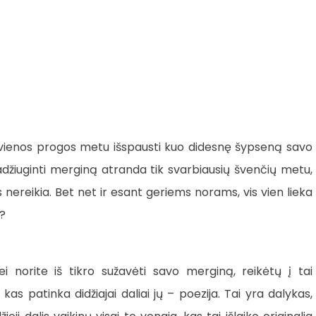
kvienos progos metu išspausti kuo didesnę šypseną savo
adžiuginti merginą atranda tik svarbiausių švenčių metu,
 nereikia. Bet net ir esant geriems norams, vis vien lieka
?
norite iš tikro sužavėti savo merginą, reikėtų į tai
kas patinka didžiajai daliai jų – poezija. Tai yra dalykas,