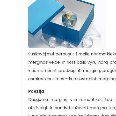
Susižavėjimui peraugus į meilę norime kie
merginos veide. Ir nors dalis vyrų norą pr
kitiems, norint pradžiuginti merginą, progos
esminis klausimas – kuo nustebinti merginą
Poezija
Dauguma merginų yra romantikės tad jei 
atsižvelgti ir bandyti sužavėti merginą tuo, 