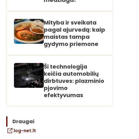
Mityba ir sveikata
pagal ajurvedą: kaip
maistas tampa
gydymo priemone
Ši technologija
keičia automobilių
dirbtuves: plazminio
pjovimo
efektyvumas
Draugai
log-net.lt