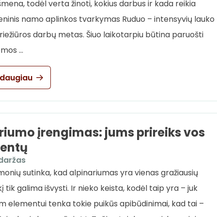
mena, todėl verta žinoti, kokius darbus ir kada reikia
udeninis namo aplinkos tvarkymas Ruduo – intensyvių lauko
priežiūros darbų metas. Šiuo laikotarpiu būtina paruošti
emos …
 daugiau
riumo įrengimas: jums prireiks vos
mentų
daržas
monių sutinka, kad alpinariumas yra vienas gražiausių
į tik galima išvysti. Ir nieko keista, kodėl taip yra – juk
m elementui tenka tokie puikūs apibūdinimai, kad tai –