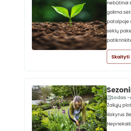
nebūtinai 
galima sėti
patalpoje s
sėklų pake
patikrinkit
Skaityti
Sezoni
Sodas -
Žaliųjų plo
išskyrus ž
Nepriekaiš