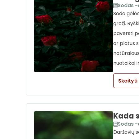
Sodas -
Sodo gėlės
grožį. Ryš
paversti p
ar platus s
natūralaus 
nuotaikai ir
Skaityti
Kada s
Sodas -
Daržovių s