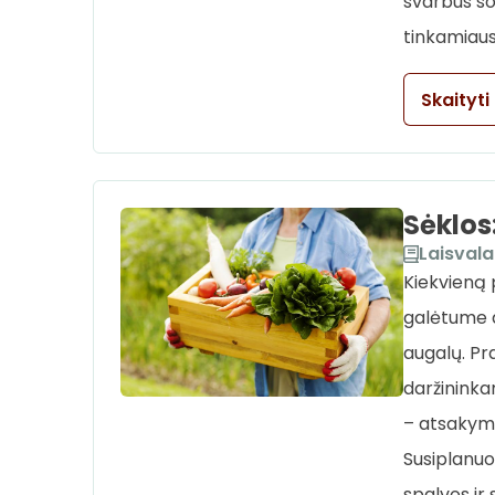
svarbus sod
tinkamiausi
Skaityti
Sėklos
Laisvala
Kiekvieną 
galėtume d
augalų. Pr
daržininkam
– atsakymu
Susiplanuo
spalvos ir 