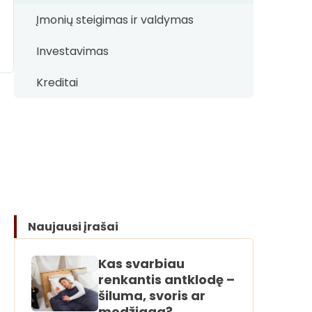
Įmonių steigimas ir valdymas
Investavimas
Kreditai
Naujausi įrašai
Kas svarbiau
renkantis antklodę –
šiluma, svoris ar
medžiaga?