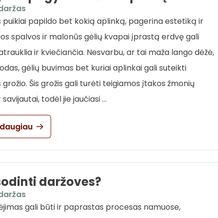
daržas
 puikiai papildo bet kokią aplinką, pagerina estetiką ir
kios spalvos ir malonūs gėlių kvapai įprastą erdvę gali
atrauklia ir kviečiančia. Nesvarbu, ar tai maža lango dėžė,
odas, gėlių buvimas bet kuriai aplinkai gali suteikti
grožio. Šis grožis gali turėti teigiamos įtakos žmonių
 savijautai, todėl jie jaučiasi …
 daugiau
odinti daržoves?
daržas
ėjimas gali būti ir paprastas procesas namuose,