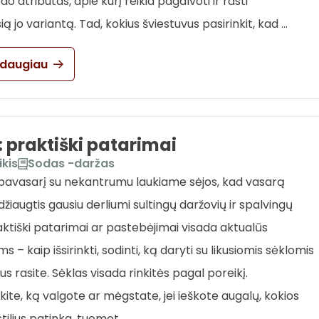
o atributas, apie kurį reikia pagalvoti ir rasti
ą jo variantą. Tad, kokius šviestuvus pasirinkit, kad …
 daugiau
: praktiški patarimai
ikis
Sodas -daržas
pavasarį su nekantrumu laukiame sėjos, kad vasarą
žiaugtis gausiu derliumi sultingų daržovių ir spalvingų
aktiški patarimai ar pastebėjimai visada aktualūs
s – kaip išsirinkti, sodinti, ką daryti su likusiomis sėklomis
s rasite. Sėklas visada rinkitės pagal poreikį.
kite, ką valgote ar mėgstate, jei ieškote augalų, kokios
stilius patinka, tuomet …