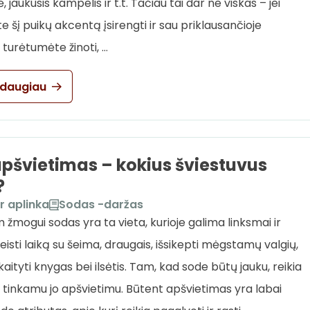
, jaukusis kampelis ir t.t. Tačiau tai dar ne viskas – jei
 šį puikų akcentą įsirengti ir sau priklausančioje
e, turėtumėte žinoti, …
 daugiau
pšvietimas – kokius šviestuvus
?
r aplinka
Sodas -daržas
 žmogui sodas yra ta vieta, kurioje galima linksmai ir
leisti laiką su šeima, draugais, išsikepti mėgstamų valgių,
kaityti knygas bei ilsėtis. Tam, kad sode būtų jauku, reikia
i tinkamu jo apšvietimu. Būtent apšvietimas yra labai