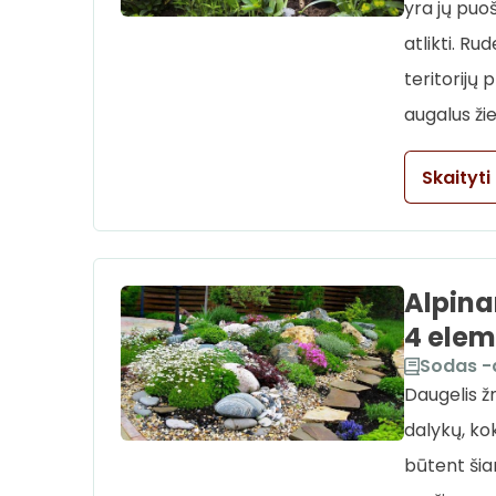
yra jų puoš
atlikti. R
teritorijų 
augalus ži
Skaityti
Alpina
4 ele
Sodas -
Daugelis ž
dalykų, kok
būtent šia