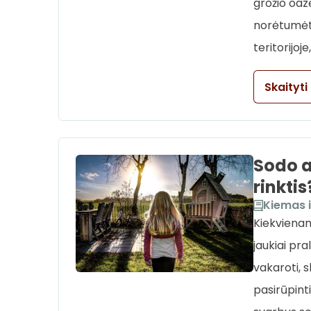
grožio oazė
norėtumėte
teritorijoj
Skaityti
Sodo a
rinktis
Kiemas i
Kiekvienam
jaukiai pra
vakaroti, s
pasirūpint