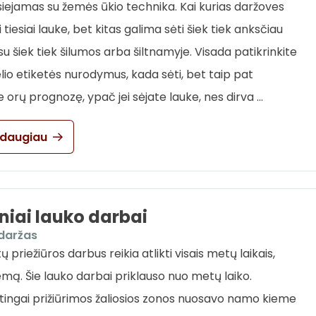
siejamas su žemės ūkio technika. Kai kurias daržoves
 tiesiai lauke, bet kitas galima sėti šiek tiek anksčiau
u šiek tiek šilumos arba šiltnamyje. Visada patikrinkite
lio etiketės nurodymus, kada sėti, bet taip pat
e orų prognozę, ypač jei sėjate lauke, nes dirva …
 daugiau
niai lauko darbai
daržas
tų priežiūros darbus reikia atlikti visais metų laikais,
iemą. Šie lauko darbai priklauso nuo metų laiko.
tingai prižiūrimos žaliosios zonos nuosavo namo kieme