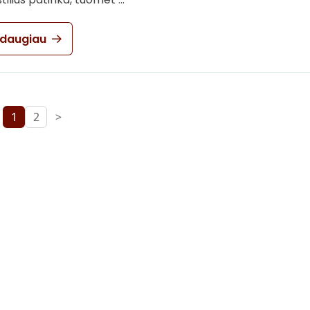
 daugiau
1
2
>