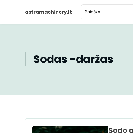
astramachinery.lt
Sodas -daržas
Sodo g