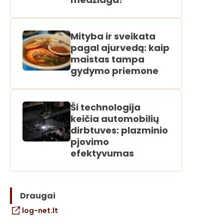
Mityba ir sveikata
pagal ajurvedą: kaip
maistas tampa
gydymo priemone
Ši technologija
keičia automobilių
dirbtuves: plazminio
pjovimo
efektyvumas
Draugai
log-net.lt