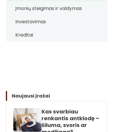
Įmonių steigimas ir valdymas
Investavimas
Kreditai
Naujausi įrašai
Kas svarbiau
renkantis antklodę –
šiluma, svoris ar
medžiaga?