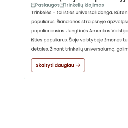
Paslaugos
Trinkelių klojimas
Trinkelės – tai išties universali danga. Būte
populiarus. Šiandienos straipsnyje apžvelgsi
populiariausias. Jungtinės Amerikos Valstijo
išties populiarus. Šioje valstybėje žmonės turi
detales. Žinant trinkelių universalumą, gali
Skaityti daugiau