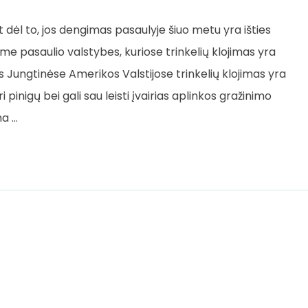
nt dėl to, jos dengimas pasaulyje šiuo metu yra išties
me pasaulio valstybes, kuriose trinkelių klojimas yra
s Jungtinėse Amerikos Valstijose trinkelių klojimas yra
 pinigų bei gali sau leisti įvairias aplinkos gražinimo
ma …