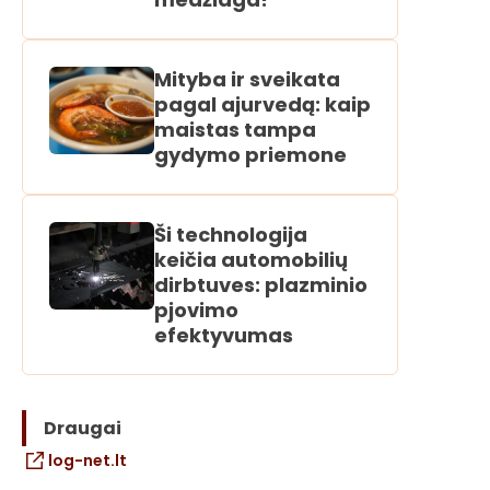
Mityba ir sveikata
pagal ajurvedą: kaip
maistas tampa
gydymo priemone
Ši technologija
keičia automobilių
dirbtuves: plazminio
pjovimo
efektyvumas
Draugai
log-net.lt