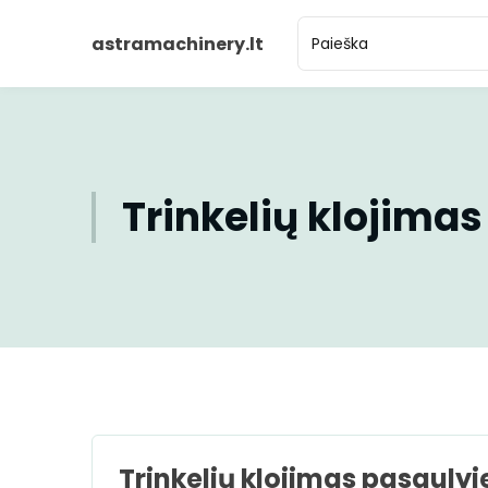
astramachinery.lt
Trinkelių klojimas
Trinkelių klojimas pasaulyj