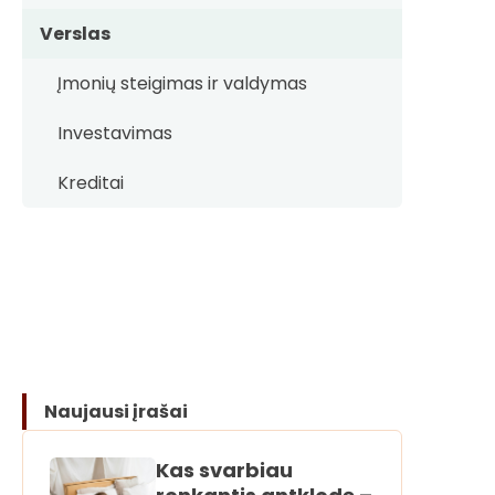
Verslas
Įmonių steigimas ir valdymas
Investavimas
Kreditai
Naujausi įrašai
Kas svarbiau