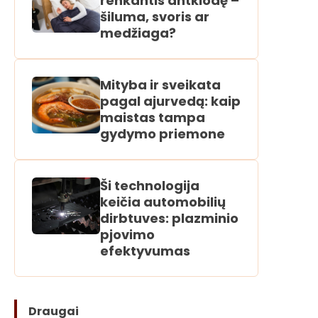
renkantis antklodę –
šiluma, svoris ar
medžiaga?
Mityba ir sveikata
pagal ajurvedą: kaip
maistas tampa
gydymo priemone
Ši technologija
keičia automobilių
dirbtuves: plazminio
pjovimo
efektyvumas
Draugai