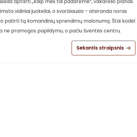
susėda aptarti „kaip mes tai padarėme“, vakarėlio planas
imsta vidiniai juokeliai, o svarbiausia – atsiranda noras
 noro patirti tą komandinių sprendimų malonumą. Štai kodėl
 ne pramogos papildymu, o pačiu šventės centru.
Sekantis straipsnis