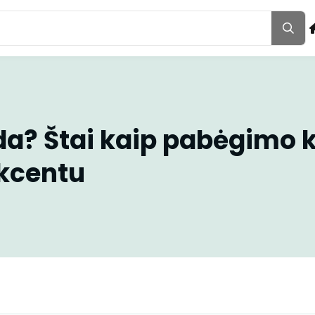
a? Štai kaip pabėgimo
akcentu