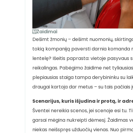
Žaidimai
Dešimt žmonių – dešimt nuomonių, skirtingas
tokią kompaniją paversti darnia komanda n
lentelę? Išeitis paprasta: vietoje pasyvaus 
reikalingas. Pabėgimo žaidime net tyliausias
plepiausias staiga tampa derybininku su laikr
draugai kartoja dar metus – su tais pačiais ju
Scenarijus, kuris išjudina ir protą, ir ad
Šventei nereikia scenos, jei scenoje esi tu.
garsai mėgina nukreipti dėmesį. Žaidimas verči
niekas neišspręs užduočių vienas. Nuo pirmo ži