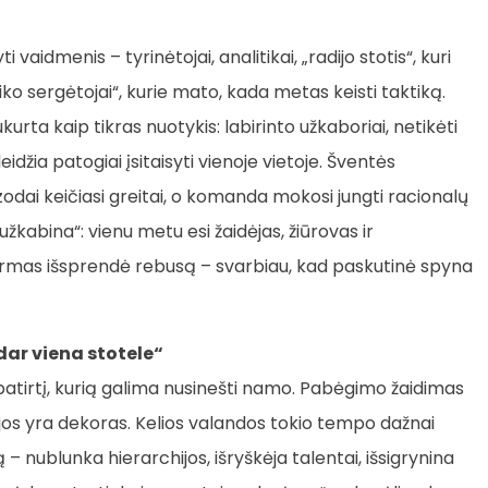
aidmenis – tyrinėtojai, analitikai, „radijo stotis“, kuri
aiko sergėtojai“, kurie mato, kada metas keisti taktiką.
urta kaip tikras nuotykis: labirinto užkaboriai, netikėti
leidžia patogiai įsitaisyti vienoje vietoje. Šventės
odai keičiasi greitai, o komanda mokosi jungti racionalų
užkabina“: vienu metu esi žaidėjas, žiūrovas ir
irmas išsprendė rebusą – svarbiau, kad paskutinė spyna
dar viena stotele“
patirtį, kurią galima nusinešti namo. Pabėgimo žaidimas
jos yra dekoras. Kelios valandos tokio tempo dažnai
nublunka hierarchijos, išryškėja talentai, išsigrynina