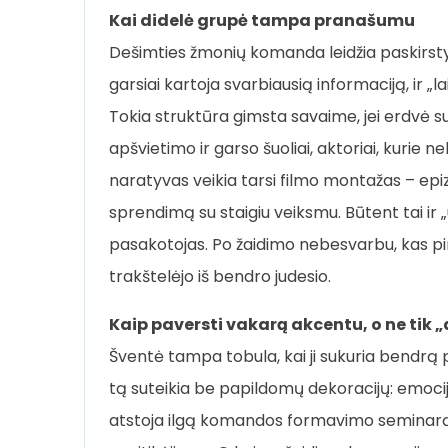
Kai didelė grupė tampa pranašumu
Dešimties žmonių komanda leidžia paskirstyti v
garsiai kartoja svarbiausią informaciją, ir „l
Tokia struktūra gimsta savaime, jei erdvė suk
apšvietimo ir garso šuoliai, aktoriai, kurie ne
naratyvas veikia tarsi filmo montažas – epiz
sprendimą su staigiu veiksmu. Būtent tai ir „
pasakotojas. Po žaidimo nebesvarbu, kas p
trakštelėjo iš bendro judesio.
Kaip paversti vakarą akcentu, o ne tik „
Šventė tampa tobula, kai ji sukuria bendrą 
tą suteikia be papildomų dekoracijų: emoci
atstoja ilgą komandos formavimo seminarą – 