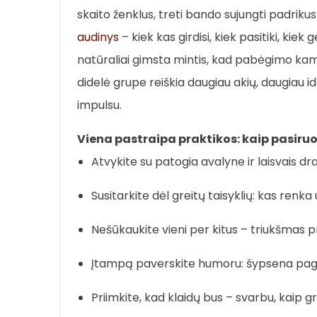
skaito ženklus, treti bando sujungti padrikus 
audinys
– kiek kas girdisi, kiek pasitiki, kiek
natūraliai gimsta mintis, kad pabėgimo kamb
didelė grupe reiškia daugiau akių, daugiau i
impulsu.
Viena pastraipa praktikos: kaip pasiru
Atvykite su patogia avalyne ir laisvais drab
Susitarkite dėl greitų taisyklių: kas renka 
Nešūkaukite vieni per kitus – triukšmas p
Įtampą paverskite humoru: šypsena pagr
Priimkite, kad klaidų bus – svarbu, kaip grei