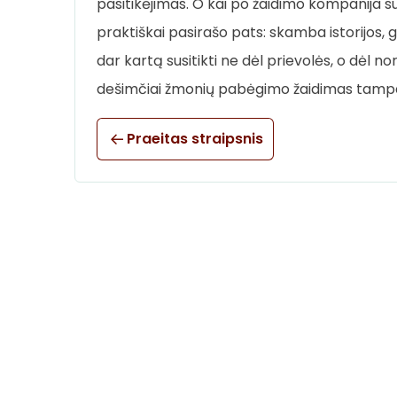
pasitikėjimas. O kai po žaidimo kompanija 
praktiškai pasirašo pats: skamba istorijos, g
dar kartą susitikti ne dėl prievolės, o dėl
dešimčiai žmonių pabėgimo žaidimas tampa
Praeitas straipsnis