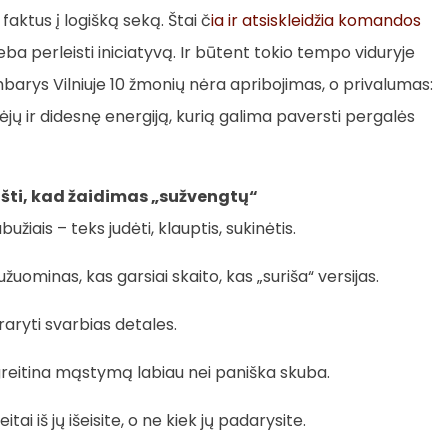
faktus į logišką seką. Štai č
ia ir atsiskleidžia komandos
 geba perleisti iniciatyvą. Ir būtent tokio tempo viduryje
arys Vilniuje 10 žmonių nėra apribojimas, o privalumas:
dėjų ir didesnę energiją, kurią galima paversti pergalės
ošti, kad žaidimas „sužvengtų“
užiais – teks judėti, klauptis, sukinėtis.
užuominas, kas garsiai skaito, kas „suriša“ versijas.
raryti svarbias detales.
eitina mąstymą labiau nei paniška skuba.
tai iš jų išeisite, o ne kiek jų padarysite.