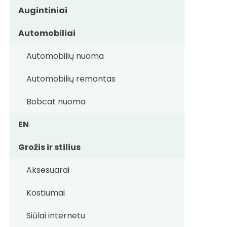
Augintiniai
Automobiliai
Automobilių nuoma
Automobilių remontas
Bobcat nuoma
EN
Grožis ir stilius
Aksesuarai
Kostiumai
Siūlai internetu