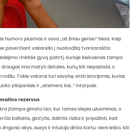
 humoro jausmas ir sava „aš žinau geriau“ tiesa. Kaip
e paverčiant vakarėlio į nuobodžią tvarkaraščio
sėdėjimo rinkitės gyvą patirtį, kurioje kiekvienas tampa
 draugas ima matyti detales, kurių kiti nepastebi, o
odžiu. Tokie vakarai turi savybę virsti istorijomis, kurias
oko pliūpsniais ir „atsimeni, kai…“ intarpais.
renalino rezervus
 Tikra įtampa gimsta ten, kur tamsa slepia užuominas, o
a kalbėtis, ginčytis, dalintis rizika ir pripažinti, kad
ngsnio akys, ausys ir intuicija dirba kartu: vieni ieško, kiti