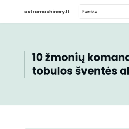
astramachinery.lt
10 žmonių komand
tobulos šventės 