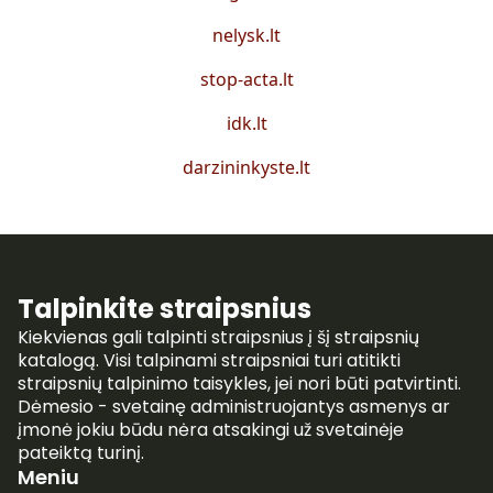
nelysk.lt
stop-acta.lt
idk.lt
darzininkyste.lt
Talpinkite straipsnius
Kiekvienas gali talpinti straipsnius į šį straipsnių
katalogą. Visi talpinami straipsniai turi atitikti
straipsnių talpinimo taisykles, jei nori būti patvirtinti.
Dėmesio - svetainę administruojantys asmenys ar
įmonė jokiu būdu nėra atsakingi už svetainėje
pateiktą turinį.
Meniu