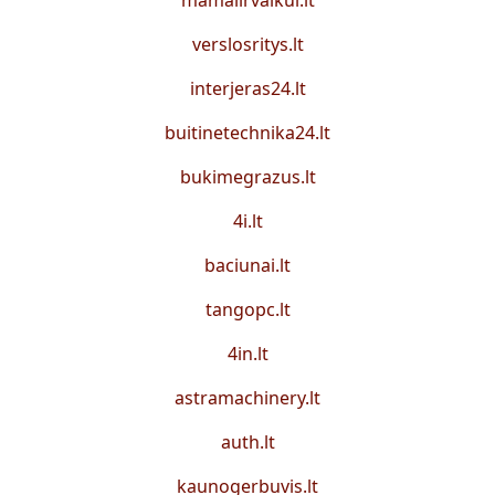
mamaiirvaikui.lt
verslosritys.lt
interjeras24.lt
buitinetechnika24.lt
bukimegrazus.lt
4i.lt
baciunai.lt
tangopc.lt
4in.lt
astramachinery.lt
auth.lt
kaunogerbuvis.lt