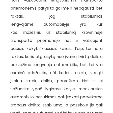
Nors važiuodami lengvosiomis transporto
priemonėmis patys to galime ir nepajausti, bet
faktas, jog stabilumas
lengvajame automobilyje yra kur
kas mažesnis už stabilumą krovininėje
transporto priemonėje net ir važiuojant
pačiais kokybiškiausiais keliais. Taip, tai nėra
faktas, kuris atgrasytų nuo įvairių tvirtų daiktų
pervežimo lengvuoju automobiliu, bet tai yra
esminė priežastis, dėl kurios reikėtų vengti
įvairių trapių daiktų pervežimo. Net ir jei
važiuosite ypač lygiame kelyje, menkiausias
automobilio pasukimas gali įtakoti pervežamo
trapaus daikto stabilumą, o pasekoje jis gali