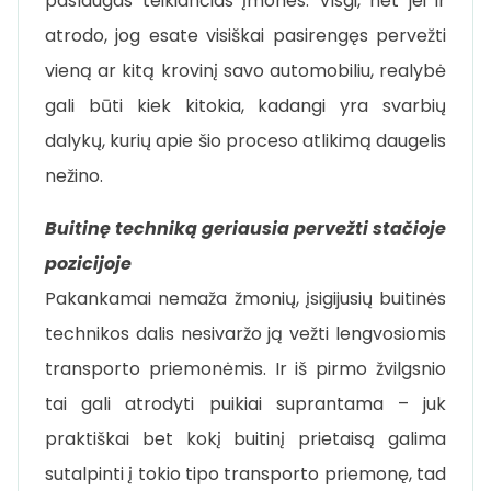
paslaugas teikiančias įmones. Visgi, net jei ir
atrodo, jog esate visiškai pasirengęs pervežti
vieną ar kitą krovinį savo automobiliu, realybė
gali būti kiek kitokia, kadangi yra svarbių
dalykų, kurių apie šio proceso atlikimą daugelis
nežino.
Buitinę techniką geriausia pervežti stačioje
pozicijoje
Pakankamai nemaža žmonių, įsigijusių buitinės
technikos dalis nesivaržo ją vežti lengvosiomis
transporto priemonėmis. Ir iš pirmo žvilgsnio
tai gali atrodyti puikiai suprantama – juk
praktiškai bet kokį buitinį prietaisą galima
sutalpinti į tokio tipo transporto priemonę, tad