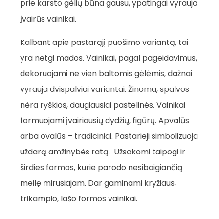
prie karsto gėlių būna gausu, ypatingai vyrauja
įvairūs vainikai.
Kalbant apie pastarąjį puošimo variantą, tai
yra netgi mados. Vainikai, pagal pageidavimus,
dekoruojami ne vien baltomis gėlėmis, dažnai
vyrauja dvispalviai variantai. Žinoma, spalvos
nėra ryškios, daugiausiai pastelinės. Vainikai
formuojami įvairiausių dydžių, figūrų. Apvalūs
arba ovalūs – tradiciniai. Pastarieji simbolizuoja
uždarą amžinybės ratą. Užsakomi taipogi ir
širdies formos, kurie parodo nesibaigiančią
meilę mirusiajam. Dar gaminami kryžiaus,
trikampio, lašo formos vainikai.