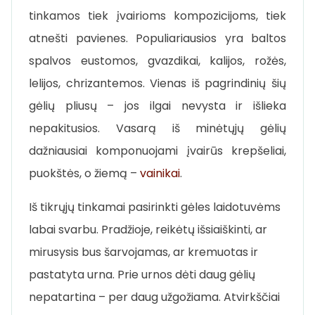
tinkamos tiek įvairioms kompozicijoms, tiek
atnešti pavienes. Populiariausios yra baltos
spalvos eustomos, gvazdikai, kalijos, rožės,
lelijos, chrizantemos. Vienas iš pagrindinių šių
gėlių pliusų – jos ilgai nevysta ir išlieka
nepakitusios. Vasarą iš minėtųjų gėlių
dažniausiai komponuojami įvairūs krepšeliai,
puokštės, o žiemą –
vainikai
.
Iš tikrųjų tinkamai pasirinkti gėles laidotuvėms
labai svarbu. Pradžioje, reikėtų išsiaiškinti, ar
mirusysis bus šarvojamas, ar kremuotas ir
pastatyta urna. Prie urnos dėti daug gėlių
nepatartina – per daug užgožiama. Atvirkščiai