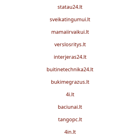
statau24.lt
sveikatingumui.lt
mamaiirvaikui.lt
verslosritys.lt
interjeras24.lt
buitinetechnika24.lt
bukimegrazus.lt
4i.lt
baciunai.lt
tangopc.lt
4in.lt