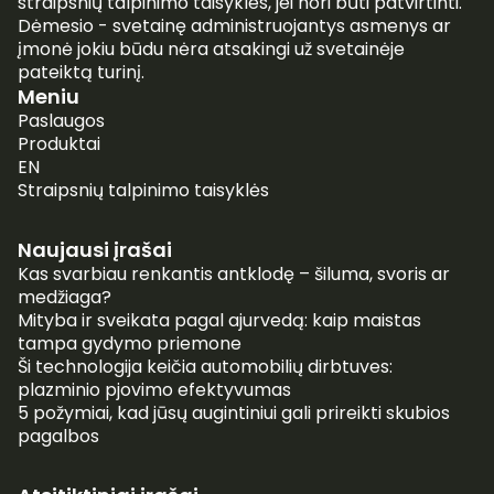
straipsnių talpinimo taisykles, jei nori būti patvirtinti.
Dėmesio - svetainę administruojantys asmenys ar
įmonė jokiu būdu nėra atsakingi už svetainėje
pateiktą turinį.
Meniu
Paslaugos
Produktai
EN
Straipsnių talpinimo taisyklės
Naujausi įrašai
Kas svarbiau renkantis antklodę – šiluma, svoris ar
medžiaga?
Mityba ir sveikata pagal ajurvedą: kaip maistas
tampa gydymo priemone
Ši technologija keičia automobilių dirbtuves:
plazminio pjovimo efektyvumas
5 požymiai, kad jūsų augintiniui gali prireikti skubios
pagalbos