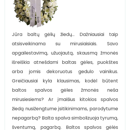
Jūra baltų gėlių žiedų… Dažniausiai taip
atsisveikinama su mirusiaisiais. Savo
apgailestavimą, užuojautą, skausmą žmonės
išreiškia atnešdami baltas gėles, puokštes
arba jomis dekoruotus gedulo vainikus.
Greičiausiai kyla klausimas, kodėl būtent
baltos spalvos gėles žmonės neša
mirusiesiems? Ar įmaišius kitokios spalvos
žiedą nusižengtume įsitikinimams, parodytume
nepagarbą? Balta spalva simbolizuoja tyrumą,
šventumą, pagarbą. Baltos spalvos gėlės