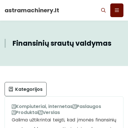
astramachinery.lt
Finansinių srautų valdymas
Kategorijos
Kompiuteriai, internetas
Paslaugos
Produktai
Verslas
Galima užtikrintai teigti, kad įmonės finansinių