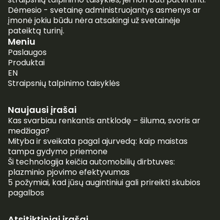
Dėmesio - svetainę administruojantys asmenys ar
įmonė jokiu būdu nėra atsakingi už svetainėje
pateiktą turinį.
Meniu
Paslaugos
Produktai
EN
Straipsnių talpinimo taisyklės
Naujausi įrašai
Kas svarbiau renkantis antklodę – šiluma, svoris ar
medžiaga?
Mityba ir sveikata pagal ajurvedą: kaip maistas
tampa gydymo priemone
Ši technologija keičia automobilių dirbtuves:
plazminio pjovimo efektyvumas
5 požymiai, kad jūsų augintiniui gali prireikti skubios
pagalbos
Atsitiktiniai įrašai