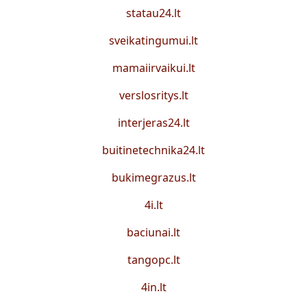
statau24.lt
sveikatingumui.lt
mamaiirvaikui.lt
verslosritys.lt
interjeras24.lt
buitinetechnika24.lt
bukimegrazus.lt
4i.lt
baciunai.lt
tangopc.lt
4in.lt