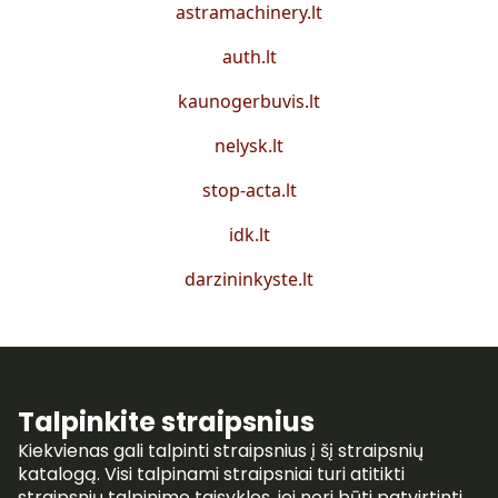
astramachinery.lt
auth.lt
kaunogerbuvis.lt
nelysk.lt
stop-acta.lt
idk.lt
darzininkyste.lt
Talpinkite straipsnius
Kiekvienas gali talpinti straipsnius į šį straipsnių
katalogą. Visi talpinami straipsniai turi atitikti
straipsnių talpinimo taisykles, jei nori būti patvirtinti.