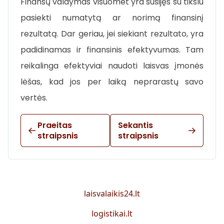
Finansų valdymas visuomet yra susijęs su tikslu
pasiekti numatytą ar norimą finansinį
rezultatą. Dar geriau, jei siekiant rezultato, yra
padidinamas ir finansinis efektyvumas. Tam
reikalinga efektyviai naudoti laisvas įmonės
lėšas, kad jos per laiką neprarastų savo
vertės.
Praeitas
Sekantis
straipsnis
straipsnis
laisvalaikis24.lt
logistikai.lt