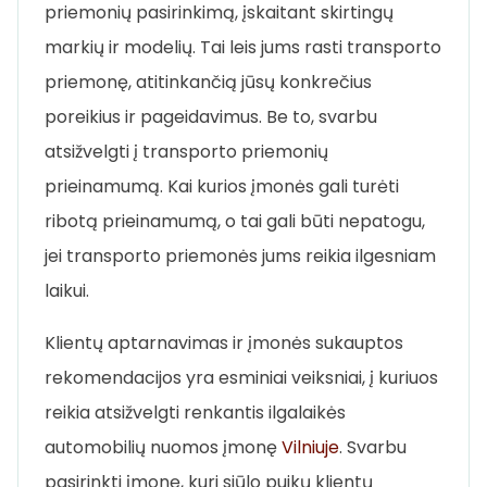
priemonių pasirinkimą, įskaitant skirtingų
markių ir modelių. Tai leis jums rasti transporto
priemonę, atitinkančią jūsų konkrečius
poreikius ir pageidavimus. Be to, svarbu
atsižvelgti į transporto priemonių
prieinamumą. Kai kurios įmonės gali turėti
ribotą prieinamumą, o tai gali būti nepatogu,
jei transporto priemonės jums reikia ilgesniam
laikui.
Klientų aptarnavimas ir įmonės sukauptos
rekomendacijos yra esminiai veiksniai, į kuriuos
reikia atsižvelgti renkantis ilgalaikės
automobilių nuomos įmonę
Vilniuje
. Svarbu
pasirinkti įmonę, kuri siūlo puikų klientų