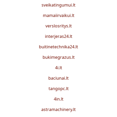
sveikatingumui.lt
mamaiirvaikui.lt
verslosritys.lt
interjeras24.lt
buitinetechnika24.lt
bukimegrazus.lt
4i.lt
baciunai.lt
tangopc.lt
4in.lt
astramachinery.lt