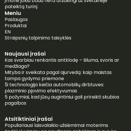
įmonė jokiu būdu nėra atsakingi už svetainėje
pateiktą turinį.
Meniu
Paslaugos
Produktai
EN
Straipsnių talpinimo taisyklės
Naujausi įrašai
Kas svarbiau renkantis antklodę – šiluma, svoris ar
medžiaga?
Mityba ir sveikata pagal ajurvedą: kaip maistas
tampa gydymo priemone
Ši technologija keičia automobilių dirbtuves:
plazminio pjovimo efektyvumas
5 požymiai, kad jūsų augintiniui gali prireikti skubios
pagalbos
Atsitiktiniai įrašai
Populiariausi laisvalaikio užsiėmimai moterims