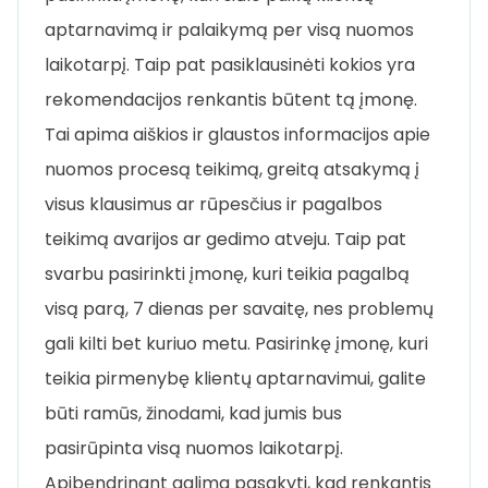
aptarnavimą ir palaikymą per visą nuomos
laikotarpį. Taip pat pasiklausinėti kokios yra
rekomendacijos renkantis būtent tą įmonę.
Tai apima aiškios ir glaustos informacijos apie
nuomos procesą teikimą, greitą atsakymą į
visus klausimus ar rūpesčius ir pagalbos
teikimą avarijos ar gedimo atveju. Taip pat
svarbu pasirinkti įmonę, kuri teikia pagalbą
visą parą, 7 dienas per savaitę, nes problemų
gali kilti bet kuriuo metu. Pasirinkę įmonę, kuri
teikia pirmenybę klientų aptarnavimui, galite
būti ramūs, žinodami, kad jumis bus
pasirūpinta visą nuomos laikotarpį.
Apibendrinant galima pasakyti, kad renkantis