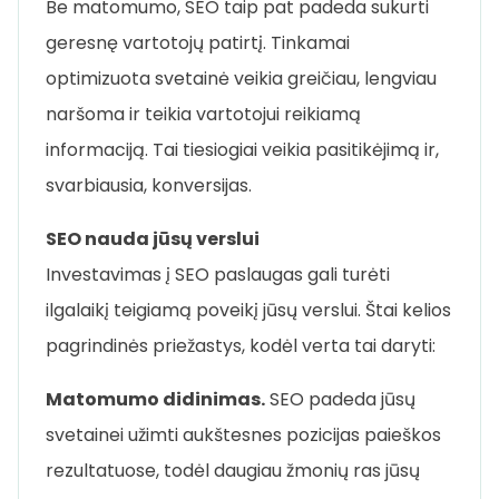
Be matomumo, SEO taip pat padeda sukurti
geresnę vartotojų patirtį. Tinkamai
optimizuota svetainė veikia greičiau, lengviau
naršoma ir teikia vartotojui reikiamą
informaciją. Tai tiesiogiai veikia pasitikėjimą ir,
svarbiausia, konversijas.
SEO nauda jūsų verslui
Investavimas į SEO paslaugas gali turėti
ilgalaikį teigiamą poveikį jūsų verslui. Štai kelios
pagrindinės priežastys, kodėl verta tai daryti:
Matomumo didinimas.
SEO padeda jūsų
svetainei užimti aukštesnes pozicijas paieškos
rezultatuose, todėl daugiau žmonių ras jūsų