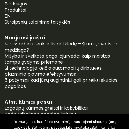
Paslaugos
Produktai
EN
Straipsnių talpinimo taisyklės
Naujausi įrašai
Kas svarbiau renkantis antklodę – šiluma, svoris ar
medžiaga?
Mityba ir sveikata pagal ajurvedą: kaip maistas
tampa gydymo priemone
Ši technologija keičia automobilių dirbtuves:
plazminio pjovimo efektyvumas
5 požymiai, kad jūsų augintiniui gali prireikti skubios
pagalbos
Atsitiktiniai įrašai
Logotipų kūrimas greitai ir kokybiškai
Kada reikalinga pagalba kelyje?
Kokiomis transporto priemonėmis pristatinėti gėles
Informuojame, kad šioje svetainėje naudojami slapukai (angl.
populiariausia?
cookies). Sutikdami, paspauskite mygtuką „Sutinku“ arba