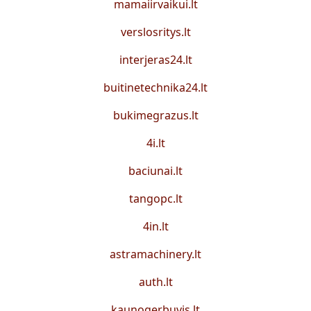
mamaiirvaikui.lt
verslosritys.lt
interjeras24.lt
buitinetechnika24.lt
bukimegrazus.lt
4i.lt
baciunai.lt
tangopc.lt
4in.lt
astramachinery.lt
auth.lt
kaunogerbuvis.lt