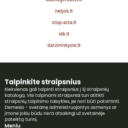
nelysk.lt
stop-acta.lt
idk.lt
darzininkyste.lt
Talpinkite straipsnius
Kiekvienas gali talpinti straipsnius į šį straipsnių
katalogą. Visi talpinami straipsniai turi atitikti
straipsnių talpinimo taisykles, jei nori būti patvirtinti.
Dėmesio - svetainę administruojantys asmenys ar
įmonė jokiu būdu nėra atsakingi už svetainėje
pateiktą turinį.
Meniu