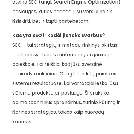
ateina SEO (angl. Search Engine Optimization)
paslaugos, kurios padeda jūsų verslui ne tik
išsiskirti, bet ir tapti pastebėtam.
Kas yra SEO ir kodėl jis toks svarbus?
SEO – tai strategijų ir metodų rinkinys, skirtas
padidinti svetainės matomumą organinėje
paieškoje. Tai reiškia, kad jūsų svetainė
pasirodys aukščiau „Google“ ar kitų paieškos
sistemų rezultatuose, kai vartotojai ieško jūsų
siūlomų produktų ar paslaugų. Ši praktika
apima techninius sprendimus, turinio kūrimą ir
išorines strategijas, tokias kaip nuorodų
kūrimas.