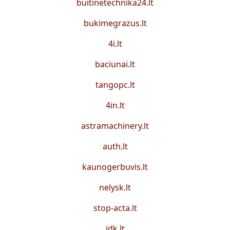
buitinetechnika24.lt
bukimegrazus.lt
4i.lt
baciunai.lt
tangopc.lt
4in.lt
astramachinery.lt
auth.lt
kaunogerbuvis.lt
nelysk.lt
stop-acta.lt
idk.lt