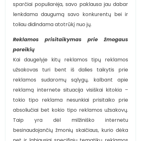
sparčiai populiarėja, savo paklausa jau dabar
lenkdama daugumą savo konkurentų bei ir
toliau didindama atotrūkį nuo jų.
Reklamos prisitaikymas prie žmogaus
poreikių
Kai daugelyje kitų reklamos tipų reklamos
užsakovas turi bent iš dalies taikytis prie
reklamos sudaromų sąlygų, kalbant apie
reklamą internete situacija visiškai kitokia –
tokio tipo reklama nesunkiai prisitaiko prie
absoliučiai bet kokio tipo reklamos užsakovų.
Taip yra dėl milžiniško internetu
besinaudojančių žmonių skaičiaus, kurio dėka
net ir labiausiai specifinių tematikų reklamos