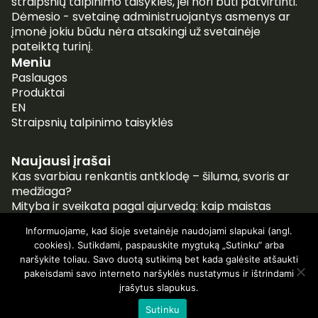
straipsnių talpinimo taisykles, jei nori būti patvirtinti.
Dėmesio - svetainę administruojantys asmenys ar
įmonė jokiu būdu nėra atsakingi už svetainėje
pateiktą turinį.
Meniu
Paslaugos
Produktai
EN
Straipsnių talpinimo taisyklės
Naujausi įrašai
Kas svarbiau renkantis antklodę – šiluma, svoris ar
medžiaga?
Mityba ir sveikata pagal ajurvedą: kaip maistas
tampa gydymo priemone
Informuojame, kad šioje svetainėje naudojami slapukai (angl.
Ši technologija keičia automobilių dirbtuves:
cookies). Sutikdami, paspauskite mygtuką „Sutinku“ arba
plazminio pjovimo efektyvumas
naršykite toliau. Savo duotą sutikimą bet kada galėsite atšaukti
5 požymiai, kad jūsų augintiniui gali prireikti skubios
pakeisdami savo interneto naršyklės nustatymus ir ištrindami
pagalbos
įrašytus slapukus.
Sutinku