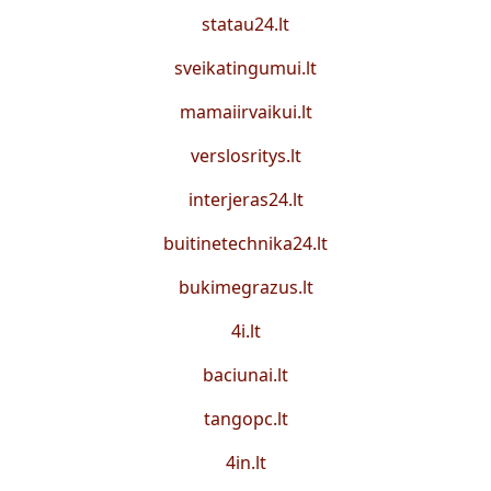
statau24.lt
sveikatingumui.lt
mamaiirvaikui.lt
verslosritys.lt
interjeras24.lt
buitinetechnika24.lt
bukimegrazus.lt
4i.lt
baciunai.lt
tangopc.lt
4in.lt