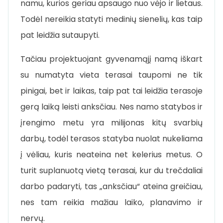
namu, kurios geriau apsaugo nuo vėjo ir lietaus.
Todėl nereikia statyti medinių sienelių, kas taip
pat leidžia sutaupyti.
Tačiau projektuojant gyvenamąjį namą iškart
su numatyta vieta terasai taupomi ne tik
pinigai, bet ir laikas, taip pat tai leidžia terasoje
gerą laiką leisti anksčiau. Nes namo statybos ir
įrengimo metu yra milijonas kitų svarbių
darbų, todėl terasos statyba nuolat nukeliama
į vėliau, kuris neateina net kelerius metus. O
turit suplanuotą vietą terasai, kur du trečdaliai
darbo padaryti, tas „anksčiau“ ateina greičiau,
nes tam reikia mažiau laiko, planavimo ir
nervų.