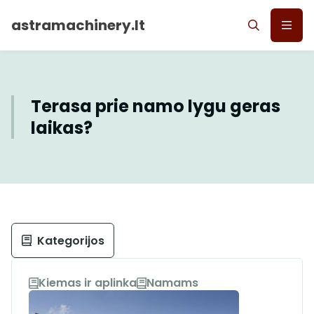
astramachinery.lt
Terasa prie namo lygu geras
laikas?
Kategorijos
Kiemas ir aplinka
Namams