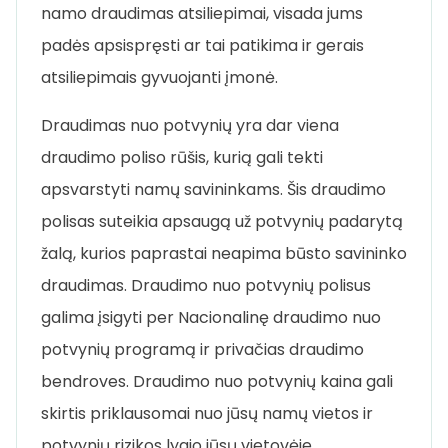
namo draudimas atsiliepimai, visada jums
padės apsispręsti ar tai patikima ir gerais
atsiliepimais gyvuojanti įmonė.
Draudimas nuo potvynių yra dar viena
draudimo poliso rūšis, kurią gali tekti
apsvarstyti namų savininkams. Šis draudimo
polisas suteikia apsaugą už potvynių padarytą
žalą, kurios paprastai neapima būsto savininko
draudimas. Draudimo nuo potvynių polisus
galima įsigyti per Nacionalinę draudimo nuo
potvynių programą ir privačias draudimo
bendroves. Draudimo nuo potvynių kaina gali
skirtis priklausomai nuo jūsų namų vietos ir
potvynių rizikos lygio jūsų vietovėje.