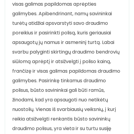
visas galimas papildomas aprėpties
galimybes. Apibendrinant, namų savininkai
turėtų atidžiai apsvarstyti savo draudimo
poreikius ir pasirinkti polisą, kuris geriausiai
apsaugotų jų namus ir asmeninį turtą. Labai
svarbu palyginti skirtingų draudimo bendrovių
siūlomą aprėptį ir atsižvelgti į poliso kainą,
frančizę ir visas galimas papildomas draudimo
galimybes. Pasirinkę tinkamus draudimo
polisus, būsto savininkai gali būti ramūs,
žinodami, kad yra apsaugoti nuo netikėtų
nuostolių. Vienas iš svarbiausių veiksnių, į kurį
reikia atsižvelgti renkantis būsto savininkų
draudimo polisus, yra vieta ir su turtu susiję