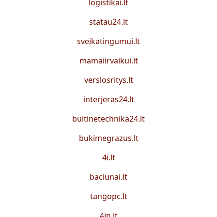
logistikai.lt
statau24.lt
sveikatingumui.lt
mamaiirvaikui.lt
verslosritys.lt
interjeras24.lt
buitinetechnika24.lt
bukimegrazus.lt
4i.lt
baciunai.lt
tangopc.lt
4in.lt