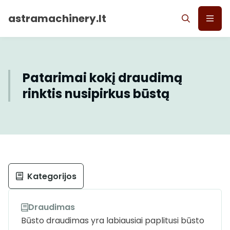
astramachinery.lt
Patarimai kokį draudimą
rinktis nusipirkus būstą
Kategorijos
Draudimas
Būsto draudimas yra labiausiai paplitusi būsto