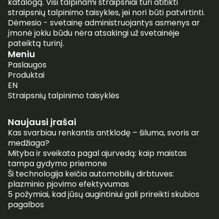
katalogą. Visi talpinami straipsniai turi atitikti
straipsnių talpinimo taisykles, jei nori būti patvirtinti.
Dėmesio - svetainę administruojantys asmenys ar
įmonė jokiu būdu nėra atsakingi už svetainėje
pateiktą turinį.
Meniu
Paslaugos
Produktai
EN
Straipsnių talpinimo taisyklės
Naujausi įrašai
Kas svarbiau renkantis antklodę – šiluma, svoris ar
medžiaga?
Mityba ir sveikata pagal ajurvedą: kaip maistas
tampa gydymo priemone
Ši technologija keičia automobilių dirbtuves:
plazminio pjovimo efektyvumas
5 požymiai, kad jūsų augintiniui gali prireikti skubios
pagalbos