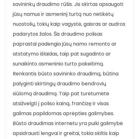
savininkų draudimo rūšis. Jis skirtas apsaugoti
jūsų namus ir asmeninį turtą nuo netikėtų
nuostolių, tokių kaip vagystė, gaisras ar audros
padarytos žalos. Šis draudimo polisas
paprastai padengia jūsų namo remonto ar
atstatymo išlaidas, taip pat sugadinto ar
sunaikinto asmeninio turto pakeitimą.
Renkantis būsto savininko draudimą, būtina
palyginti skirtingų draudimo bendrovių
siūlomą draudimą. Taip pat turėtumėte
atsižvelgti į poliso kainą, frančizę ir visas
galimas papildomas aprėpties galimybes.
Būsto draudimas internetu yra puiki galimybė
apsidrausti lengvai ir greitai, tokia skiltis kaip