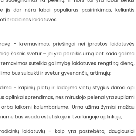
 sudeginamas iki pelenų. Ir nors tai yra labai senas
e jis dar nėra labai populiarus pasirinkimas, keliantis
oti tradicines laidotuves.
gravę – kremavimas, priešingai nei įprastos laidotuvės
 įleidę šaknis svetur – jei yra poreikis urną bet kada galima
remavimas suteikia galimybę laidotuves rengti tą dieną,
alima bus sulaukti ir svetur gyvenančių artimųjų;
ma – kapinių plotų ir laidojimo vietų stygius darosi opi
 aplinkai sprendimas, nes mirusiojo pelenai yra supilami
e arba laikomi kolumbariume. Urna užima žymiai mažiau
iume bus visada estetiškoje ir tvarkingoje aplinkoje;
dicinių laidotuvių – kaip yra pastebėta, daugiausiai