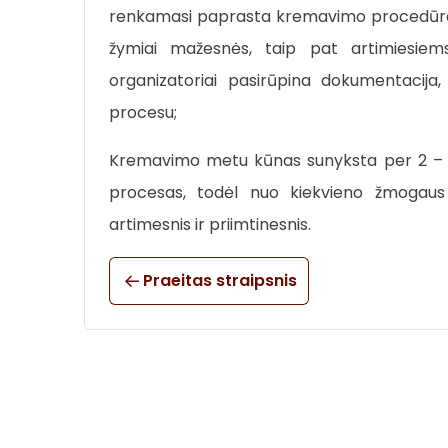
renkamasi paprasta kremavimo procedūra be 
žymiai mažesnės, taip pat artimiesiems
organizatoriai pasirūpina dokumentacij
procesu;
Kremavimo metu kūnas sunyksta per 2 – 3 
procesas, todėl nuo kiekvieno žmogaus po
artimesnis ir priimtinesnis.
Praeitas straipsnis