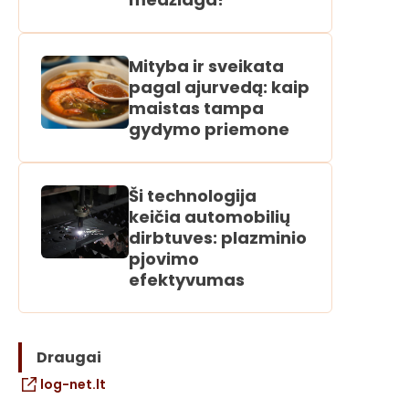
Mityba ir sveikata
pagal ajurvedą: kaip
maistas tampa
gydymo priemone
Ši technologija
keičia automobilių
dirbtuves: plazminio
pjovimo
efektyvumas
Draugai
log-net.lt