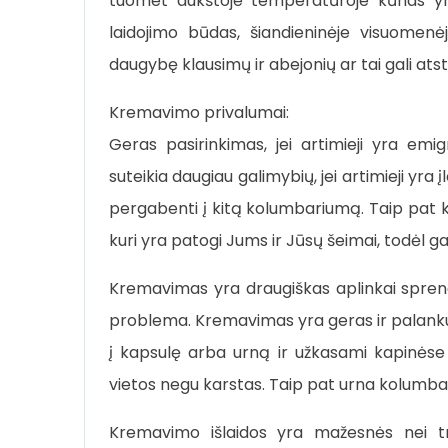
tuomet aukštoje temperatūroje kūnas yra
laidojimo būdas, šiandieninėje visuomenėj
daugybę klausimų ir abejonių ar tai gali atst
Kremavimo privalumai:
Geras pasirinkimas, jei artimieji yra emi
suteikia daugiau galimybių, jei artimieji yra
pergabenti į kitą kolumbariumą. Taip pat k
kuri yra patogi Jums ir Jūsų šeimai, todėl g
Kremavimas yra draugiškas aplinkai sprendi
problema. Kremavimas yra geras ir palankus
į kapsulę arba urną ir užkasami kapinės
vietos negu karstas. Taip pat urna kolumbar
Kremavimo išlaidos yra mažesnės nei tra