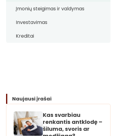
Įmonių steigimas ir valdymas
Investavimas
Kreditai
Naujausi įrašai
Kas svarbiau
renkantis antklodę –
šiluma, svoris ar
medžiaga?