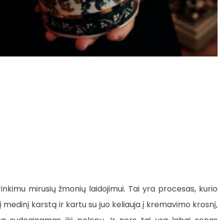
nkimu mirusių žmonių laidojimui. Tai yra procesas, kurio
medinį karstą ir kartu su juo keliauja į kremavimo krosnį,