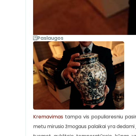
Paslaugos
Kremavimas
tampa vis populiaresniu pasiri
metu mirusio žmogaus palaikai yra dedami į 